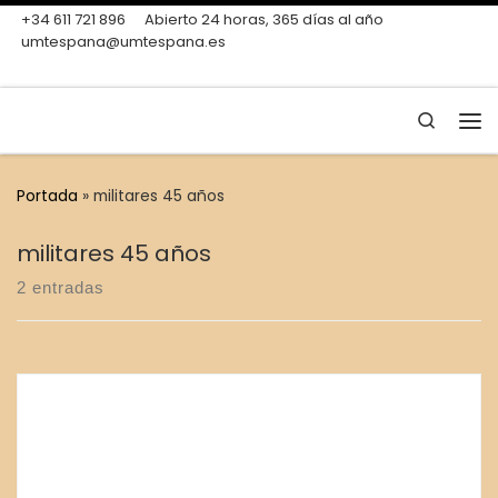
+34 611 721 896
Abierto 24 horas, 365 días al año
Skip to content
umtespana@umtespana.es
Search
Me
Portada
»
militares 45 años
militares 45 años
2 entradas