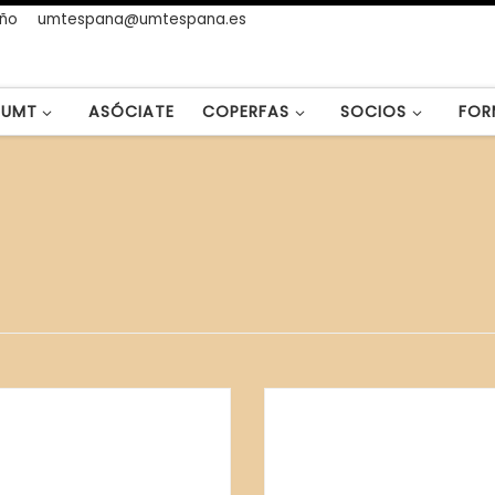
año
umtespana@umtespana.es
UMT
ASÓCIATE
COPERFAS
SOCIOS
FOR