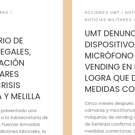
FAS
ACCIONES UMT
NOT
NOTICIAS MILITARES
UMT DENUNC
RIO DE
DISPOSITIV
EGALES,
MICRÓFONO 
TACIÓN
VENDING EN 
TARES
LOGRA QUE 
RISIS
MEDIDAS C
 Y MELILLA
Cinco meses después 
cámaras y micrófonos s
a presentado una
máquinas de vending de
a a la Subsecretaría de
de Defensa confirma qu
as Fuerzas Armadas
medidas correctoras. S
ciones laborales, la