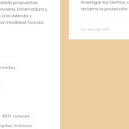
investigar los hechos 
raslada propuestas
reclama la protección 
lenciana, Extremadura y
 a la vivienda y
 la movilidad forzosa
por
Noticias UMT
Armadas
d RED vivienda
egidas militares