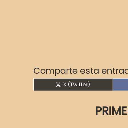
Comparte esta entrad
Compartir en
X (Twitter)
PRIME