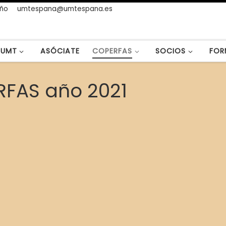
año
umtespana@umtespana.es
UMT
ASÓCIATE
COPERFAS
SOCIOS
FOR
RFAS año 2021