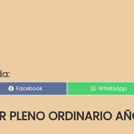
a:
Compartir en
Compartir en
Facebook
WhatsApp
R PLENO ORDINARIO AÑ