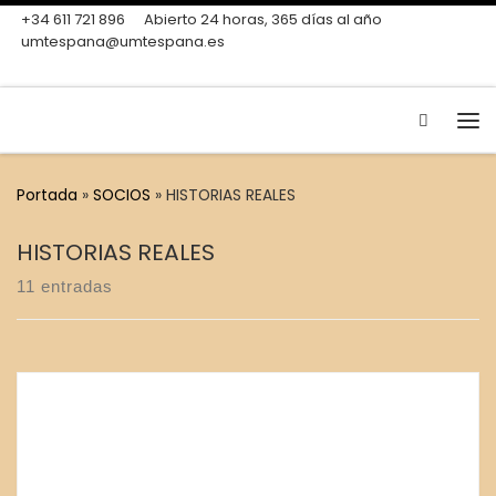
+34 611 721 896
Abierto 24 horas, 365 días al año
Skip to content
umtespana@umtespana.es
Search
Me
Portada
»
SOCIOS
»
HISTORIAS REALES
HISTORIAS REALES
11 entradas