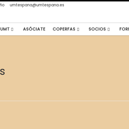
año
umtespana@umtespana.es
UMT
ASÓCIATE
COPERFAS
SOCIOS
FOR
s