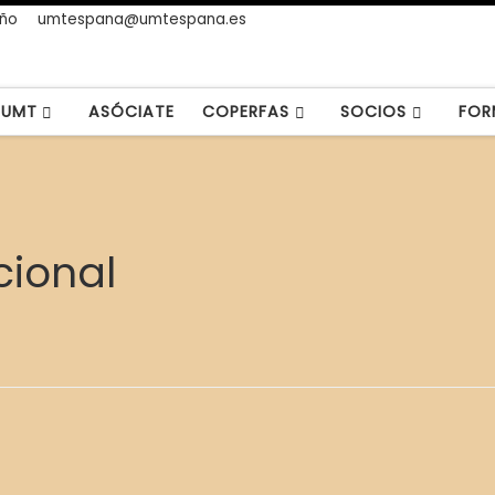
año
umtespana@umtespana.es
UMT
ASÓCIATE
COPERFAS
SOCIOS
FOR
cional