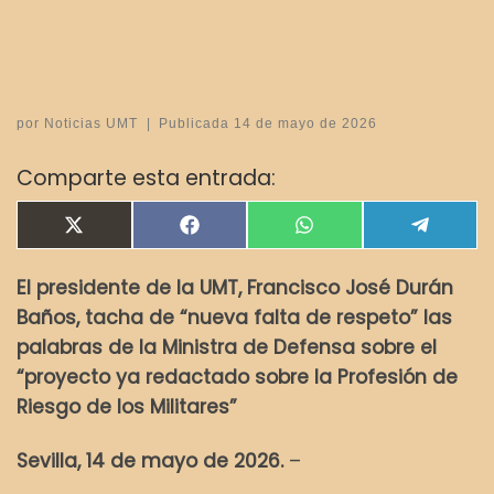
por
Noticias UMT
|
Publicada
14 de mayo de 2026
Comparte esta entrada:
Compartir en
Compartir en
Compartir en
Compar
X
F
W
T
(
a
h
e
T
c
a
l
El presidente de la UMT, Francisco José Durán
w
e
t
e
i
b
s
g
Baños, tacha de “nueva falta de respeto” las
t
o
A
r
t
o
p
a
palabras de la Ministra de Defensa sobre el
e
k
p
m
“proyecto ya redactado sobre la Profesión de
r
)
Riesgo de los Militares”
Sevilla, 14 de mayo de 2026.
–