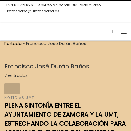
+34 611 721 896
Abierto 24 horas, 365 días al año
Skip to content
umtespana@umtespana.es
Search
Me
Portada
»
Francisco José Durán Baños
Francisco José Durán Baños
7 entradas
NOTICIAS UMT
PLENA SINTONÍA ENTRE EL
AYUNTAMIENTO DE ZAMORA Y LA UMT,
ESTRECHANDO LA COLABORACIÓN PARA