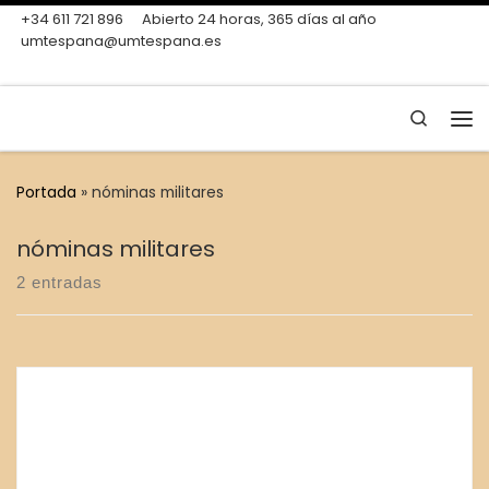
+34 611 721 896
Abierto 24 horas, 365 días al año
Skip to content
umtespana@umtespana.es
Search
Me
Portada
»
nóminas militares
nóminas militares
2 entradas