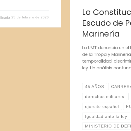
La Constituc
licada
23 de febrero de 2026
Escudo de P
Marinería
La UMT denuncia en el 
de la Tropa y Marinerí
temporalidad, discrim
ley. Un análisis contu
45 AÑOS
CARRERA
derechos militares
ejercito español
F
Igualdad ante la ley
MINISTERIO DE DE