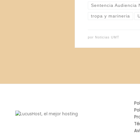
Sentencia Audiencia 
tropa y marineria
por
Noticias UMT
Po
Po
Pr
Té
Av