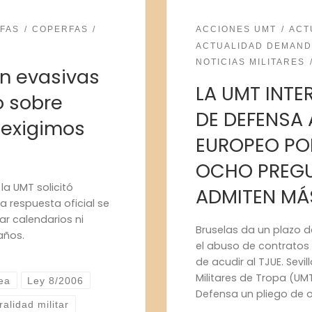
FAS
COPERFAS
ACCIONES UMT
ACT
ACTUALIDAD DEMAN
NOTICIAS MILITARES
n evasivas
LA UMT INTE
o sobre
DE DEFENSA 
 exigimos
EUROPEO PO
OCHO PREGU
la UMT solicitó
ADMITEN MÁ
La respuesta oficial se
tar calendarios ni
Bruselas da un plazo 
años.
el abuso de contratos 
de acudir al TJUE. Sevi
Militares de Tropa (UM
ea
Ley 8/2006
Defensa un pliego de 
alidad militar