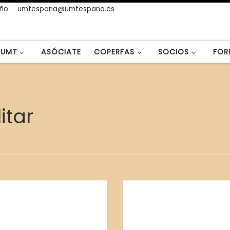
año
umtespana@umtespana.es
UMT
ASÓCIATE
COPERFAS
SOCIOS
FOR
itar