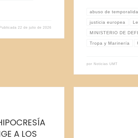
abuso de temporalid
justicia europea
Le
Publicada
22 de julio de 2026
MINISTERIO DE DE
Tropa y Marinería
por
Noticias UMT
HIPOCRESÍA
IGE A LOS