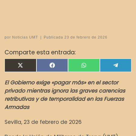
por
Noticias UMT
|
Publicada
23 de febrero de 2026
Comparte esta entrada:
Compartir en
Compartir en
Compartir en
Compar
X
F
W
T
(
a
h
e
T
c
a
l
El Gobierno exige «pagar más» en el sector
w
e
t
e
i
b
s
g
privado mientras ignora las graves carencias
t
o
A
r
t
o
p
a
retributivas y de temporalidad en las Fuerzas
e
k
p
m
Armadas
r
)
Sevilla, 23 de febrero de 2026