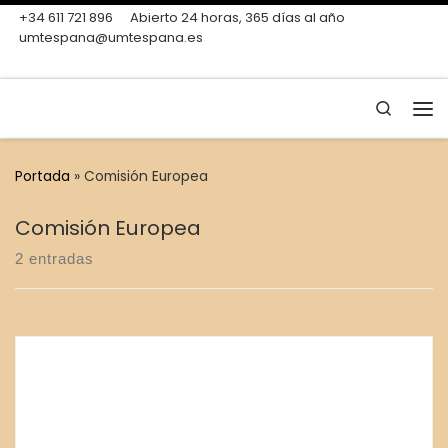
+34 611 721 896
Abierto 24 horas, 365 días al año
Skip to content
umtespana@umtespana.es
Search
Me
Portada
»
Comisión Europea
Comisión Europea
2 entradas