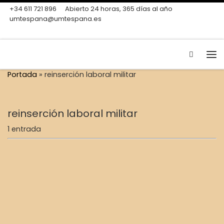
+34 611 721 896
Abierto 24 horas, 365 días al año
Skip to content
umtespana@umtespana.es
Search
Me
Portada
»
reinserción laboral militar
reinserción laboral militar
1 entrada