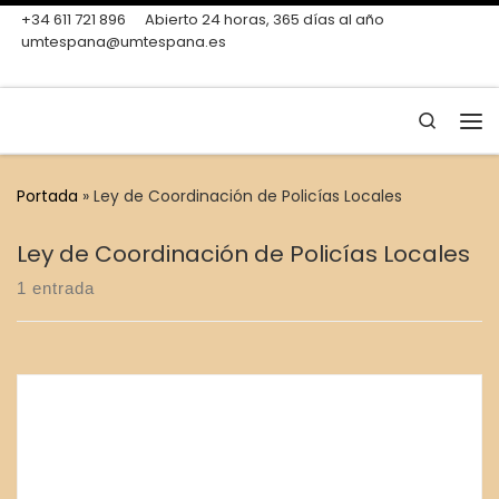
+34 611 721 896
Abierto 24 horas, 365 días al año
Skip to content
umtespana@umtespana.es
Search
Me
Portada
»
Ley de Coordinación de Policías Locales
Ley de Coordinación de Policías Locales
1 entrada