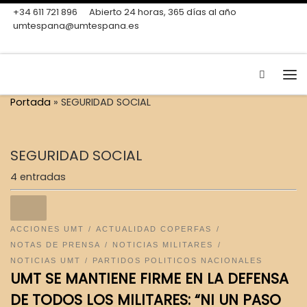
+34 611 721 896
Abierto 24 horas, 365 días al año
Skip to content
umtespana@umtespana.es
Search
Me
Portada
»
SEGURIDAD SOCIAL
SEGURIDAD SOCIAL
4 entradas
ACCIONES UMT
ACTUALIDAD COPERFAS
NOTAS DE PRENSA
NOTICIAS MILITARES
NOTICIAS UMT
PARTIDOS POLITICOS NACIONALES
UMT SE MANTIENE FIRME EN LA DEFENSA
DE TODOS LOS MILITARES: “NI UN PASO