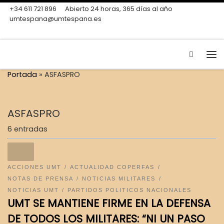
+34 611 721 896
Abierto 24 horas, 365 días al año
Skip to content
umtespana@umtespana.es
Search
Me
Portada
»
ASFASPRO
ASFASPRO
6 entradas
ACCIONES UMT
ACTUALIDAD COPERFAS
NOTAS DE PRENSA
NOTICIAS MILITARES
NOTICIAS UMT
PARTIDOS POLITICOS NACIONALES
UMT SE MANTIENE FIRME EN LA DEFENSA
DE TODOS LOS MILITARES: “NI UN PASO