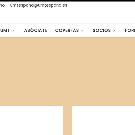
año
umtespana@umtespana.es
UMT
ASÓCIATE
COPERFAS
SOCIOS
FOR