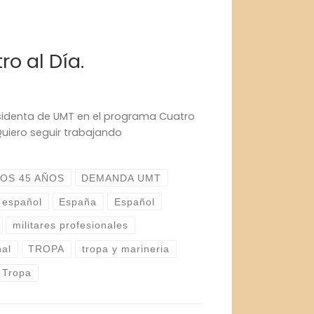
o al Día.
esidenta de UMT en el programa Cuatro
Quiero seguir trabajando
LOS 45 AÑOS
DEMANDA UMT
o español
España
Español
militares profesionales
nal
TROPA
tropa y marineria
e Tropa