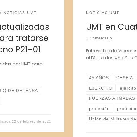
NOTICIAS UMT
NOTICIAS UMT
actualizadas
UMT en Cuatr
ara tratarse
1 Comentario
eno P21-01
Entrevista a la Vicepr
al Día: «a los 45 años 
iadas por UMT para
45 AÑOS
CESE A 
EJERCITO
ejercit
RIO DE DEFENSA
FUERZAS ARMADAS
profesión
profesio
Unión de Militares d
licada
22 de febrero de 2021