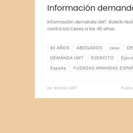
Información demand
Información demanda UMT. Boletín No
contra los Ceses a los 45 años.
45 AÑOS
ABOGADOS
cese
D
DEMANDA UMT
EJERCITO
Ejérc
España
FUERZAS ARMADAS ESPA
por
Noticias UMT
Publi