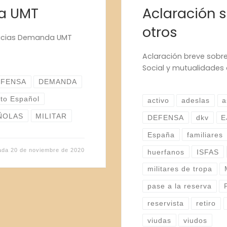
a UMT
Aclaración 
otros
ticias Demanda UMT
Aclaración breve sobre
Social y mutualidades 
EFENSA
DEMANDA
ito Español
activo
adeslas
a
ÑOLAS
MILITAR
DEFENSA
dkv
E
España
familiares
cada
20 de noviembre de 2020
huerfanos
ISFAS
militares de tropa
pase a la reserva
reservista
retiro
viudas
viudos