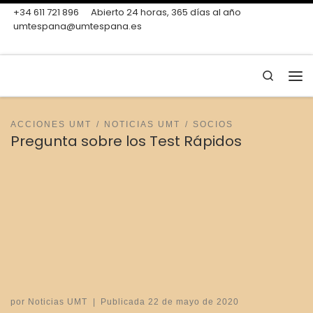
+34 611 721 896
Abierto 24 horas, 365 días al año
Skip to content
umtespana@umtespana.es
Search
Me
ACCIONES UMT
NOTICIAS UMT
SOCIOS
Pregunta sobre los Test Rápidos
por
Noticias UMT
|
Publicada
22 de mayo de 2020