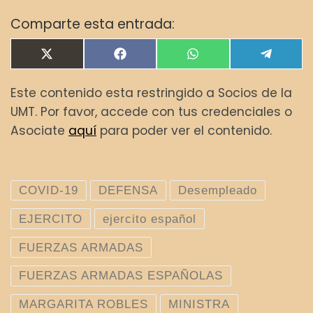
Comparte esta entrada:
Compartir en
Compartir en
Compartir en
Compar
X
F
W
T
(
a
h
e
T
c
a
l
Este contenido esta restringido a Socios de la
w
e
t
e
i
b
s
g
UMT. Por favor, accede con tus credenciales o
t
o
A
r
t
o
p
a
Asociate
aquí
para poder ver el contenido.
e
k
p
m
r
)
COVID-19
DEFENSA
Desempleado
EJERCITO
ejercito español
FUERZAS ARMADAS
FUERZAS ARMADAS ESPAÑOLAS
MARGARITA ROBLES
MINISTRA