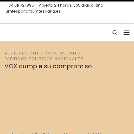
+34 611 721 896
Abierto 24 horas, 365 días al año
Skip to content
umtespana@umtespana.es
Search
Me
ACCIONES UMT
NOTICIAS UMT
PARTIDOS POLITICOS NACIONALES
VOX cumple su compromiso.