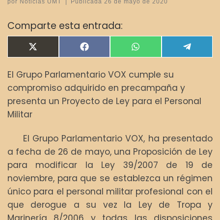
por
Noticias UMT
|
Publicada
26 de mayo de 2020
Comparte esta entrada:
Compartir en
Compartir en
Compartir en
Compar
X
F
W
T
(
a
h
e
T
c
a
l
El Grupo Parlamentario VOX cumple su
w
e
t
e
i
b
s
g
compromiso adquirido en precampaña y
t
o
A
r
t
o
p
a
presenta un Proyecto de Ley para el Personal
e
k
p
m
Militar
r
)
El Grupo Parlamentario VOX, ha presentado
a fecha de 26 de mayo, una Proposición de Ley
para modificar la Ley 39/2007 de 19 de
noviembre, para que se establezca un régimen
único para el personal militar profesional con el
que derogue a su vez la Ley de Tropa y
Marinería 8/2006 y todas las disposiciones