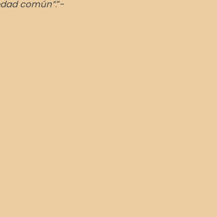
edad común”
.”-