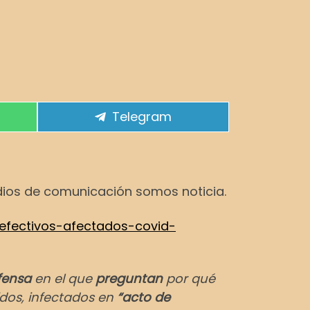
Compartir en
Telegram
medios de comunicación somos noticia.
-efectivos-afectados-covid-
fensa
en el que
preguntan
por qué
idos, infectados en
“acto de