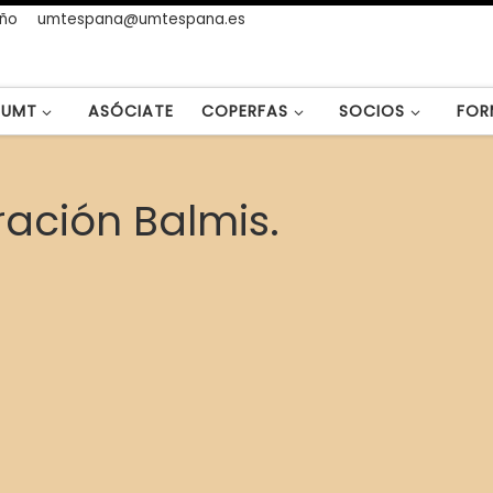
año
umtespana@umtespana.es
UMT
ASÓCIATE
COPERFAS
SOCIOS
FOR
ración Balmis.