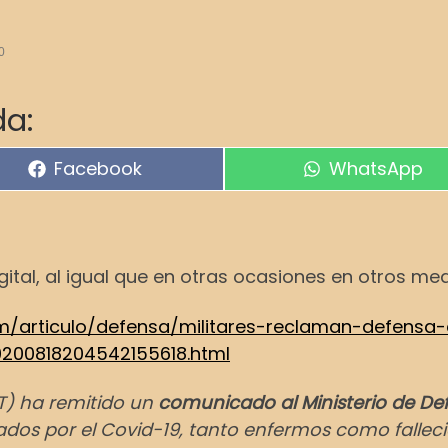
0
a:
Compartir en
Compartir en
Facebook
WhatsApp
Digital, al igual que en otras ocasiones en otros 
com/articulo/defensa/militares-reclaman-defensa
0200818204542155618.html
T) ha remitido un
comunicado al Ministerio de De
tados por el Covid-19, tanto enfermos como fallec