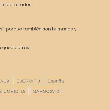
I´s para todos.
as sí, porque también son humanos y
e quede atrás.
D-19
EJERCITO
España
S COVID-19
SARSCov-2