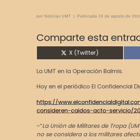
por
Noticias UMT
|
Publicada
19 de agosto de 202
Comparte esta entrad
Compartir en
X (Twitter)
La UMT en la Operación Balmis.
Hoy en el periódico El Confidencial 
https://www.elconfidencialdigital.
consideren-caidos-acto-servicio/2
–“
La Unión de Militares de Tropa (UM
no se considera a los militares afec