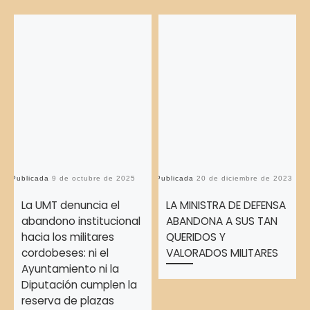
Publicada
9 de octubre de 2025
Publicada
20 de diciembre de 2023
Pu
La UMT denuncia el
LA MINISTRA DE DEFENSA
abandono institucional
ABANDONA A SUS TAN
hacia los militares
QUERIDOS Y
cordobeses: ni el
VALORADOS MILITARES
Ayuntamiento ni la
Diputación cumplen la
reserva de plazas