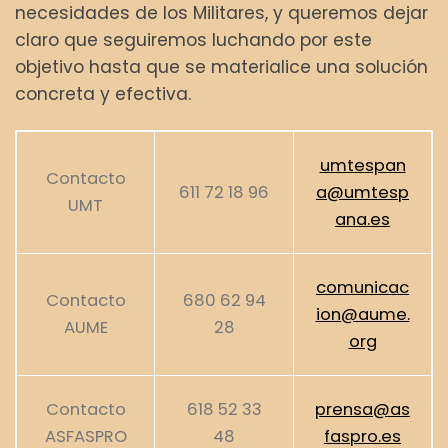
necesidades de los Militares, y queremos dejar
claro que seguiremos luchando por este
objetivo hasta que se materialice una solución
concreta y efectiva.
umtespan
Contacto
611 72 18 96
a@umtesp
UMT
ana.es
comunicac
Contacto
680 62 94
ion@aume.
AUME
28
org
Contacto
618 52 33
prensa@as
ASFASPRO
48
faspro.es