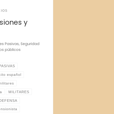
CIOS
siones y
es Pasivas, Seguridad
os públicos
PASIVAS
cito español
ilitares
ta
MILITARES
 DEFENSA
ensionista