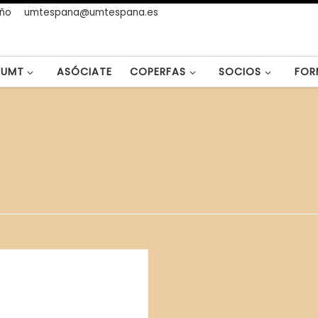
año
umtespana@umtespana.es
UMT
ASÓCIATE
COPERFAS
SOCIOS
FOR