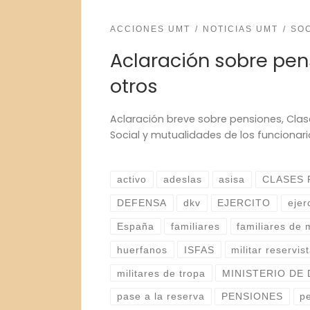
ACCIONES UMT
NOTICIAS UMT
SO
Aclaración sobre pen
otros
Aclaración breve sobre pensiones, Clas
Social y mutualidades de los funcionari
activo
adeslas
asisa
CLASES 
DEFENSA
dkv
EJERCITO
ejer
España
familiares
familiares de m
huerfanos
ISFAS
militar reservis
militares de tropa
MINISTERIO DE
pase a la reserva
PENSIONES
p