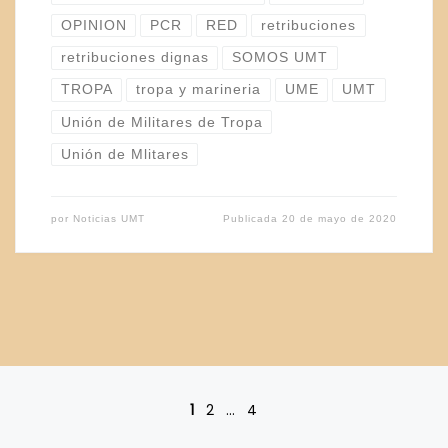
OPINION
PCR
RED
retribuciones
retribuciones dignas
SOMOS UMT
TROPA
tropa y marineria
UME
UMT
Unión de Militares de Tropa
Unión de Mlitares
por
Noticias UMT
Publicada
20 de mayo de 2020
Navegación de entradas
1
2
…
4
En