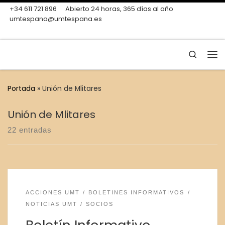
+34 611 721 896
Abierto 24 horas, 365 días al año
Skip to content
umtespana@umtespana.es
Search
Me
Portada
»
Unión de Mlitares
Unión de Mlitares
22 entradas
ACCIONES UMT
BOLETINES INFORMATIVOS
NOTICIAS UMT
SOCIOS