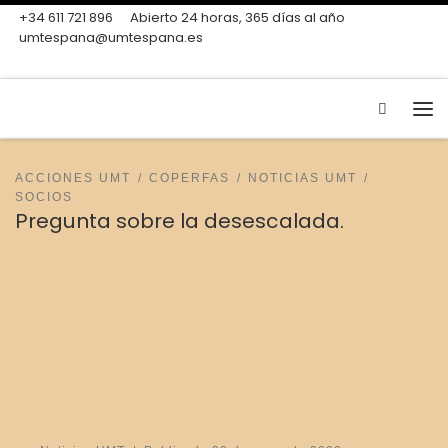
+34 611 721 896
Abierto 24 horas, 365 días al año
Skip to content
umtespana@umtespana.es
Search
Me
ACCIONES UMT
COPERFAS
NOTICIAS UMT
SOCIOS
Pregunta sobre la desescalada.