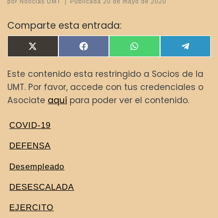
por
Noticias UMT
|
Publicada
20 de mayo de 2020
Comparte esta entrada:
Compartir en
Compartir en
Compartir en
Compar
X
F
W
T
(
a
h
e
T
c
a
l
Este contenido esta restringido a Socios de la
w
e
t
e
i
b
s
g
UMT. Por favor, accede con tus credenciales o
t
o
A
r
t
o
p
a
Asociate
aquí
para poder ver el contenido.
e
k
p
m
r
)
COVID-19
DEFENSA
Desempleado
DESESCALADA
EJERCITO