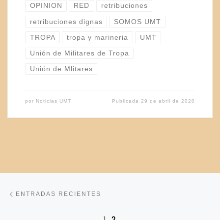
OPINION
RED
retribuciones
retribuciones dignas
SOMOS UMT
TROPA
tropa y marineria
UMT
Unión de Militares de Tropa
Unión de Mlitares
por
Noticias UMT
Publicada
29 de abril de 2020
Navegación de entradas
Entradas recientes
ENTRADAS RECIENTES
1
2