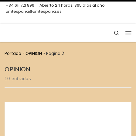
+34 611 721 896
Abierto 24 horas, 365 días al año
Skip to content
umtespana@umtespana.es
Search
Me
Portada
»
OPINION
»
Página 2
OPINION
10 entradas