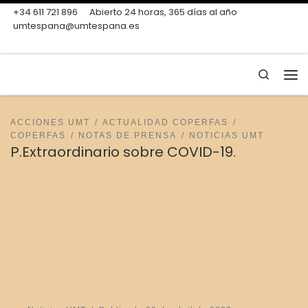
+34 611 721 896
Abierto 24 horas, 365 días al año
Skip to content
umtespana@umtespana.es
Search
Me
ACCIONES UMT
ACTUALIDAD COPERFAS
COPERFAS
NOTAS DE PRENSA
NOTICIAS UMT
P.Extraordinario sobre COVID-19.