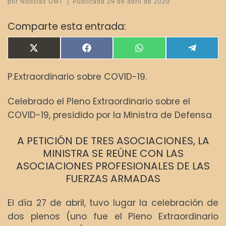
por
Noticias UMT
|
Publicada
29 de abril de 2020
Comparte esta entrada:
Compartir en
Compartir en
Compartir en
Compar
X
F
W
T
(
a
h
e
T
c
a
l
P.Extraordinario sobre COVID-19.
w
e
t
e
i
b
s
g
t
o
A
r
Celebrado el Pleno Extraordinario sobre el
t
o
p
a
e
k
p
m
COVID-19, presidido por la Ministra de Defensa
r
)
A PETICIÓN DE TRES ASOCIACIONES, LA
MINISTRA SE REÚNE CON LAS
ASOCIACIONES PROFESIONALES DE LAS
FUERZAS ARMADAS
El día 27 de abril, tuvo lugar la celebración de
dos plenos (uno fue el Pleno Extraordinario