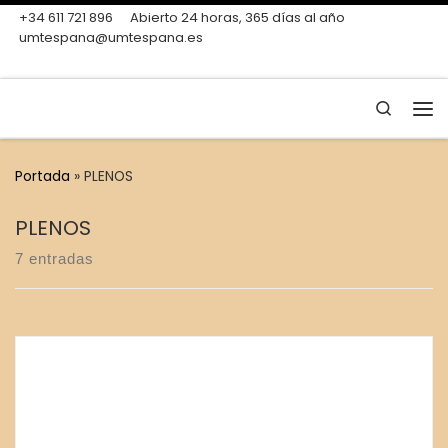
+34 611 721 896
Abierto 24 horas, 365 días al año
Skip to content
umtespana@umtespana.es
Search
Me
Portada
»
PLENOS
PLENOS
7 entradas