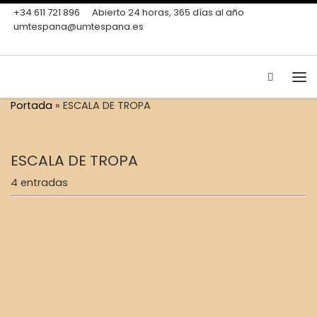
+34 611 721 896
Abierto 24 horas, 365 días al año
Skip to content
umtespana@umtespana.es
Search
Me
Portada
»
ESCALA DE TROPA
ESCALA DE TROPA
4 entradas