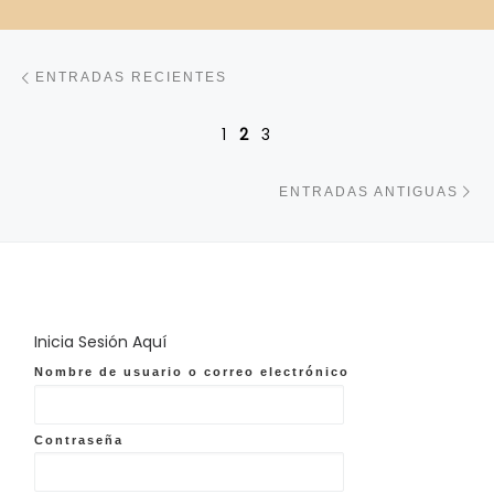
Navegación de entradas
Entradas recientes
ENTRADAS RECIENTES
1
2
3
En
ENTRADAS ANTIGUAS
Inicia Sesión Aquí
Nombre de usuario o correo electrónico
Contraseña