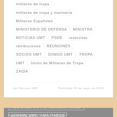
militares de tropa
militares de tropa y marinería
Militares Españoles
MINISTERIO DE DEFENSA
MINISTRA
NOTICIAS UMT
PSOE
reservista
retribuciones
REUNIONES
SOCIOS UMT
SOMOS UMT
TROPA
UMT
Unión de Militares de Tropa
ZAIDA
por
Noticias UMT
Publicada
18 de mayo de 2020
ACCIONES UMT
Asociación Militar
ASOCIACIONES MILITARES
ACCIONES UMT
NOTICIAS UMT