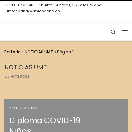
+34 611 721 896
Abierto 24 horas, 365 días al año
Skip to content
umtespana@umtespana.es
Search
Me
Portada
»
NOTICIAS UMT
»
Página 2
NOTICIAS UMT
13 entradas
NOTICIAS UMT
Diploma COVID-19
Niños