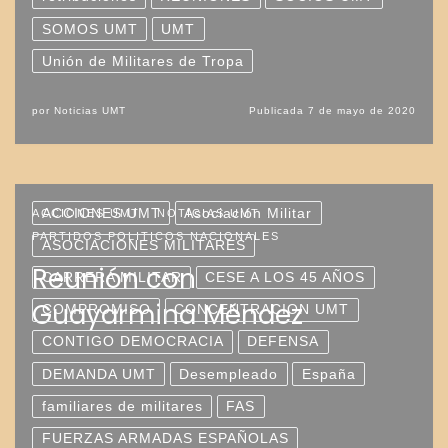
SOMOS UMT
UMT
Unión de Militares de Tropa
por
Noticias UMT
Publicada
7 de mayo de 2020
ACCIONES UMT
Asociación Militar
ACCIONES UMT
NOTICIAS UMT
PARTIDOS POLITICOS NACIONALES
ASOCIACIONES MILITARES
Reunión con
CARRERA MILITAR
CESE A LOS 45 AÑOS
Guayarmina Méndez
COMPROMISO
CONCENTRACION UMT
CONTIGO DEMOCRACIA
DEFENSA
DEMANDA UMT
Desempleado
España
familiares de militares
FAS
FUERZAS ARMADAS ESPAÑOLAS