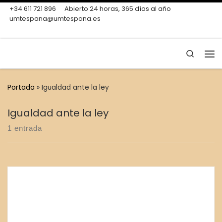
+34 611 721 896
Abierto 24 horas, 365 días al año
Skip to content
umtespana@umtespana.es
Search
Me
Portada
»
Igualdad ante la ley
Igualdad ante la ley
1 entrada