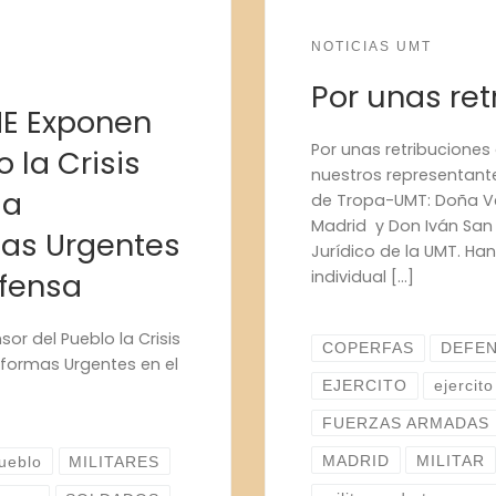
NOTICIAS UMT
Por unas re
ME Exponen
Por unas retribuciones
 la Crisis
nuestros representante
la
de Tropa-UMT: Doña V
Madrid y Don Iván San 
as Urgentes
Jurídico de la UMT. Han
individual […]
efensa
r del Pueblo la Crisis
COPERFAS
DEFE
Reformas Urgentes en el
EJERCITO
ejercit
FUERZAS ARMADAS
MADRID
MILITAR
pueblo
MILITARES