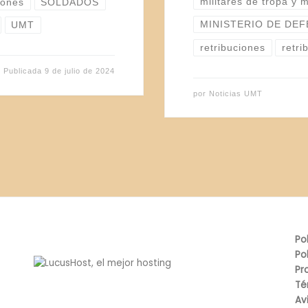
militares de tropa y 
iones
SOLDADOS
MINISTERIO DE DE
UMT
retribuciones
retri
Publicada
9 de julio de 2024
por
Noticias UMT
Po
Po
Pr
Té
Av