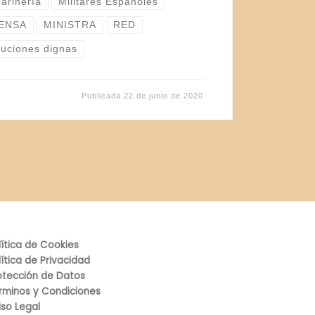
marinería
Militares Españoles
FENSA
MINISTRA
RED
buciones dignas
Publicada
22 de junio de 2020
lítica de Cookies
lítica de Privacidad
otección de Datos
rminos y Condiciones
iso Legal