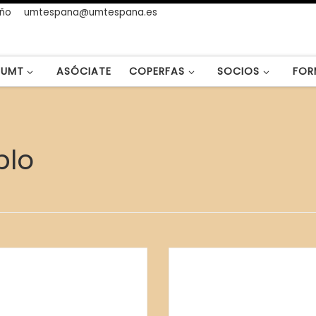
año
umtespana@umtespana.es
UMT
ASÓCIATE
COPERFAS
SOCIOS
FOR
blo