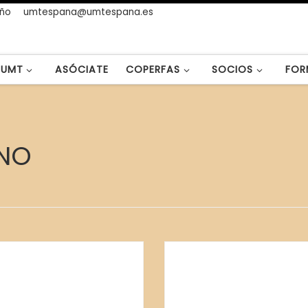
año
umtespana@umtespana.es
UMT
ASÓCIATE
COPERFAS
SOCIOS
FOR
NO