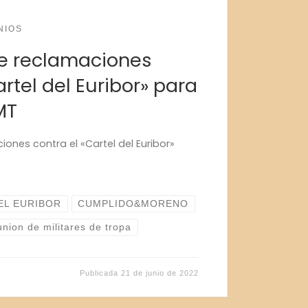
NIOS
 reclamaciones
artel del Euribor» para
MT
nes contra el «Cartel del Euribor»
EL EURIBOR
CUMPLIDO&MORENO
union de militares de tropa
Publicada
21 de junio de 2022