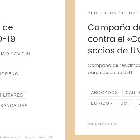
BENEFICIOS
CONVE
s de
Campaña de
D-19
contra el «C
socios de U
 ICO COVID 19
Campaña de reclamacio
para socios de UMT
MORENO
ABOGADOS
CART
MILITARES
EURIBOR
UMT
 BANCARIAS
por
Noticias UMT
Publicada
15 de julio de 2024