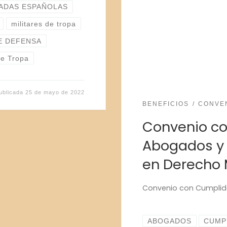
ADAS ESPAÑOLAS
militares de tropa
E DEFENSA
de Tropa
ublicada
25 de mayo de 2022
BENEFICIOS
CONVE
Convenio c
Abogados y 
en Derecho M
Convenio con Cumpli
ABOGADOS
CUMP