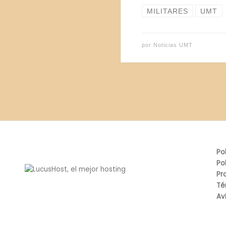
MILITARES
UMT
por
Noticias UMT
Po
Po
Pr
Té
Av