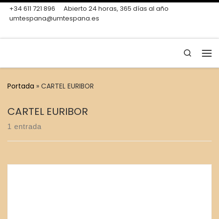
+34 611 721 896
Abierto 24 horas, 365 días al año
Skip to content
umtespana@umtespana.es
Search
Me
Portada
»
CARTEL EURIBOR
CARTEL EURIBOR
1 entrada