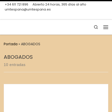
+34 611 721 896
Abierto 24 horas, 365 días al año
Skip to content
umtespana@umtespana.es
Search
Me
Portada
»
ABOGADOS
ABOGADOS
10 entradas