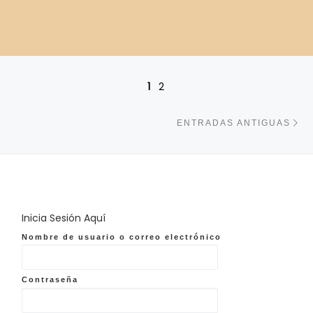
Navegación de entradas
1
2
En
ENTRADAS ANTIGUAS
Inicia Sesión Aquí
Nombre de usuario o correo electrónico
Contraseña