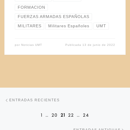
FORMACION
FUERZAS ARMADAS ESPAÑOLAS
MILITARES
Militares Españoles
UMT
por
Noticias UMT
Publicada
13 de junio de 2022
Navegación de entradas
Entradas recientes
ENTRADAS RECIENTES
1
…
20
21
22
…
24
En