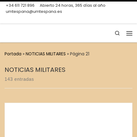
+34 611 721 896
Abierto 24 horas, 365 días al año
Skip to content
umtespana@umtespana.es
Search
Me
Portada
»
NOTICIAS MILITARES
»
Página 21
NOTICIAS MILITARES
143 entradas