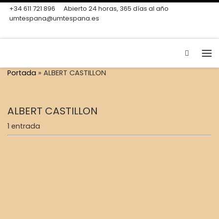
+34 611 721 896
Abierto 24 horas, 365 días al año
Skip to content
umtespana@umtespana.es
Search
Me
Portada
»
ALBERT CASTILLON
ALBERT CASTILLON
1 entrada