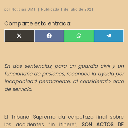
por
Noticias UMT
|
Publicada
1 de julio de 2021
Comparte esta entrada:
Compartir en
Compartir en
Compartir en
Compar
X
F
W
T
(
a
h
e
T
c
a
l
w
e
t
e
i
b
s
g
t
o
A
r
En dos sentencias, para un guardia civil y un
t
o
p
a
e
k
p
m
funcionario de prisiones, reconoce la ayuda por
r
incapacidad permanente, al considerarlo acto
)
de servicio.
El Tribunal Supremo da carpetazo final sobre
los accidentes “in itinere”,
SON ACTOS DE