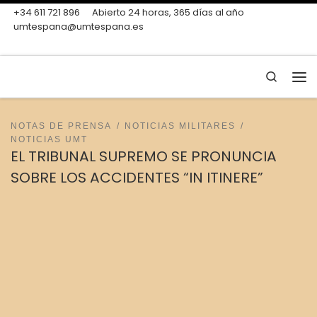
+34 611 721 896
Abierto 24 horas, 365 días al año
Skip to content
umtespana@umtespana.es
Search
Me
NOTAS DE PRENSA
NOTICIAS MILITARES
NOTICIAS UMT
EL TRIBUNAL SUPREMO SE PRONUNCIA
SOBRE LOS ACCIDENTES “IN ITINERE”