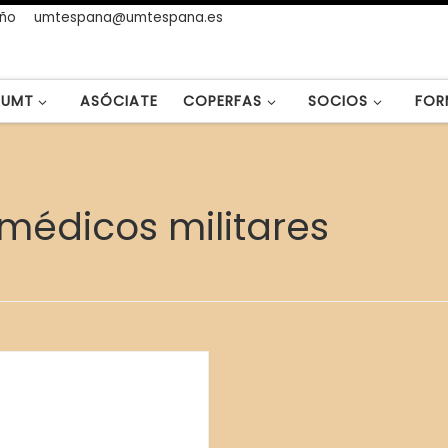
año
umtespana@umtespana.es
UMT
ASÓCIATE
COPERFAS
SOCIOS
FOR
s
médicos militares