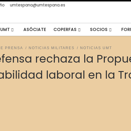
año
umtespana@umtespana.es
UMT
ASÓCIATE
COPERFAS
SOCIOS
FOR
DE PRENSA
NOTICIAS MILITARES
NOTICIAS UMT
Defensa rechaza la Prop
abilidad laboral en la T