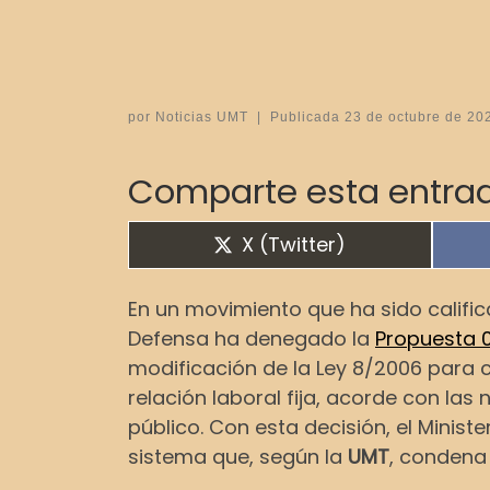
por
Noticias UMT
|
Publicada
23 de octubre de 20
Comparte esta entrad
Compartir en
X (Twitter)
En un movimiento que ha sido calific
Defensa ha denegado la
Propuesta 
modificación de la Ley 8/2006 para 
relación laboral fija, acorde con la
público. Con esta decisión, el Mini
sistema que, según la
UMT
, condena 