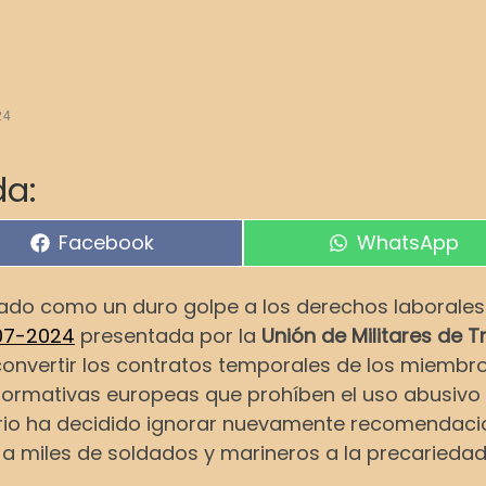
24
a:
Compartir en
Compartir en
Facebook
WhatsApp
ado como un duro golpe a los derechos laborales de
07-2024
presentada por la
Unión de Militares de 
convertir los contratos temporales de los miembr
s normativas europeas que prohíben el uso abusivo
sterio ha decidido ignorar nuevamente recomendaci
a miles de soldados y marineros a la precariedad 