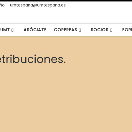
año
umtespana@umtespana.es
UMT
ASÓCIATE
COPERFAS
SOCIOS
FOR
etribuciones.