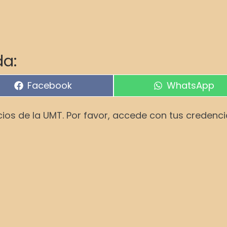
a:
Compartir en
Compartir en
Facebook
WhatsApp
cios de la UMT. Por favor, accede con tus credenc