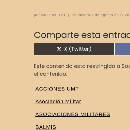
por
Noticias UMT
|
Publicada
7 de agosto de 2020
Comparte esta entrad
Compartir en
X (Twitter)
Este contenido esta restringido a So
el contenido.
ACCIONES UMT
Asociación Militar
ASOCIACIONES MILITARES
BALMIS