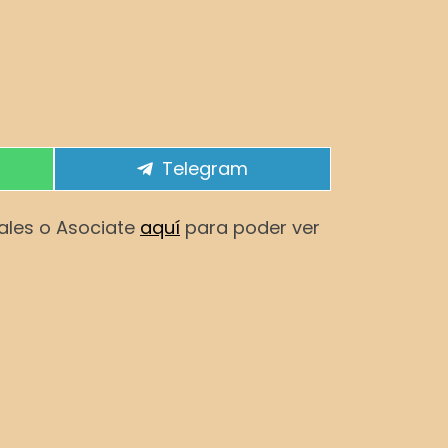
Compartir en
Telegram
iales o Asociate
aquí
para poder ver