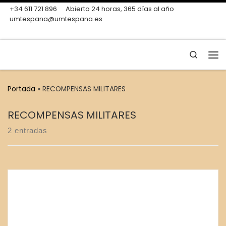
+34 611 721 896
Abierto 24 horas, 365 días al año
Skip to content
umtespana@umtespana.es
Search
Me
Portada
»
RECOMPENSAS MILITARES
RECOMPENSAS MILITARES
2 entradas