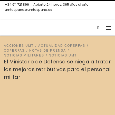
+34 611 721 896
Abierto 24 horas, 365 días al año
Skip to content
umtespana@umtespana.es
Search
Me
ACCIONES UMT
ACTUALIDAD COPERFAS
COPERFAS
NOTAS DE PRENSA
NOTICIAS MILITARES
NOTICIAS UMT
El Ministerio de Defensa se niega a tratar
las mejoras retributivas para el personal
militar