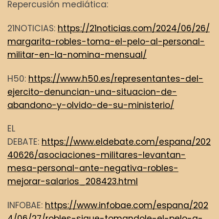
Repercusión mediática:
21NOTICIAS:
https://21noticias.com/2024/06/26/
margarita-robles-toma-el-pelo-al-personal-
militar-en-la-nomina-mensual/
H50:
https://www.h50.es/representantes-del-
ejercito-denuncian-una-situacion-de-
abandono-y-olvido-de-su-ministerio/
EL
DEBATE:
https://www.eldebate.com/espana/202
40626/asociaciones-militares-levantan-
mesa-personal-ante-negativa-robles-
mejorar-salarios_208423.html
INFOBAE:
https://www.infobae.com/espana/202
4/06/27/robles-sigue-tomandole-el-pelo-a-