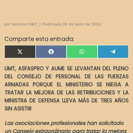
por
Noticias UMT
|
Publicada
26 de junio de 2024
Comparte esta entrada:
Compartir en
Compartir en
Compartir en
Compar
X
F
W
T
(
a
h
e
T
c
a
l
UMT, ASFASPRO Y AUME SE LEVANTAN DEL PLENO
w
e
t
e
i
b
s
g
DEL CONSEJO DE PERSONAL DE LAS FUERZAS
t
o
A
r
t
o
p
a
ARMADAS PORQUE EL MINISTERIO SE NIEGA A
e
k
p
m
TRATAR LA MEJORA DE LAS RETRIBUCIONES Y LA
r
)
MINISTRA DE DEFENSA LLEVA MÁS DE TRES AÑOS
SIN ASISTIR
Las asociaciones profesionales han solicitado
un Consejo extraordinario para tratar la mejora