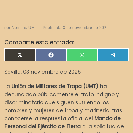
por
Noticias UMT
|
Publicada
3 de noviembre de 2025
Comparte esta entrada:
Compartir en
Compartir en
Compartir en
Compar
X
F
W
T
(
a
h
e
T
c
a
l
Sevilla, 03 noviembre de 2025
w
e
t
e
i
b
s
g
t
o
A
r
La
Unión de Militares de Tropa (UMT)
ha
t
o
p
a
e
k
p
m
denunciado públicamente el trato indigno y
r
discriminatorio que siguen sufriendo los
)
hombres y mujeres de tropa y marinería, tras
conocerse la respuesta oficial del
Mando de
Personal del Ejército de Tierra
a la solicitud de