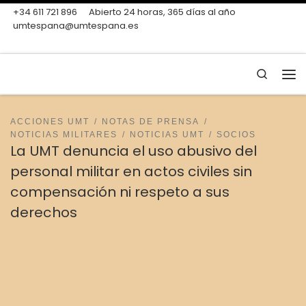
+34 611 721 896
Abierto 24 horas, 365 días al año
Skip to content
umtespana@umtespana.es
Search
Me
ACCIONES UMT
NOTAS DE PRENSA
NOTICIAS MILITARES
NOTICIAS UMT
SOCIOS
La UMT denuncia el uso abusivo del
personal militar en actos civiles sin
compensación ni respeto a sus
derechos