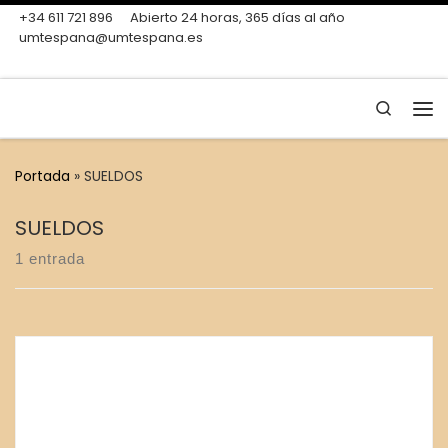
+34 611 721 896
Abierto 24 horas, 365 días al año
Skip to content
umtespana@umtespana.es
Search
Me
Portada
»
SUELDOS
SUELDOS
1 entrada