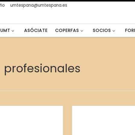
año
umtespana@umtespana.es
UMT
ASÓCIATE
COPERFAS
SOCIOS
FOR
a profesionales