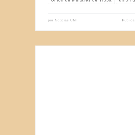
Unión de Militares de Tropa
union d
por
Noticias UMT
Public