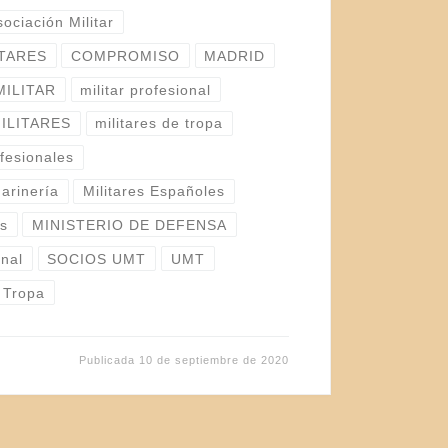
sociación Militar
ITARES
COMPROMISO
MADRID
MILITAR
militar profesional
ILITARES
militares de tropa
ofesionales
marinería
Militares Españoles
es
MINISTERIO DE DEFENSA
onal
SOCIOS UMT
UMT
e Tropa
Publicada
10 de septiembre de 2020