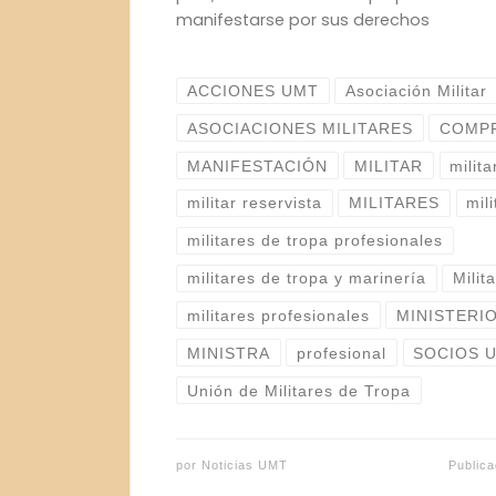
manifestarse por sus derechos
ACCIONES UMT
Asociación Militar
ASOCIACIONES MILITARES
COMP
MANIFESTACIÓN
MILITAR
milita
militar reservista
MILITARES
mil
militares de tropa profesionales
militares de tropa y marinería
Milit
militares profesionales
MINISTERI
MINISTRA
profesional
SOCIOS 
Unión de Militares de Tropa
por
Noticias UMT
Public