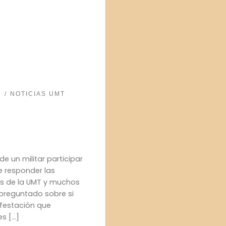
S
NOTICIAS UMT
e un militar participar
e responder las
os de la UMT y muchos
 preguntado sobre si
ifestación que
es […]