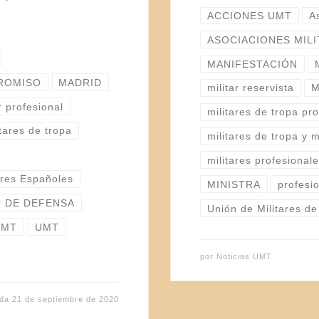
ACCIONES UMT
A
ASOCIACIONES MIL
MANIFESTACIÓN
ROMISO
MADRID
militar reservista
M
r profesional
militares de tropa pr
itares de tropa
militares de tropa y 
militares profesional
ares Españoles
MINISTRA
profesi
O DE DEFENSA
Unión de Militares d
UMT
UMT
por
Noticias UMT
ada
21 de septiembre de 2020