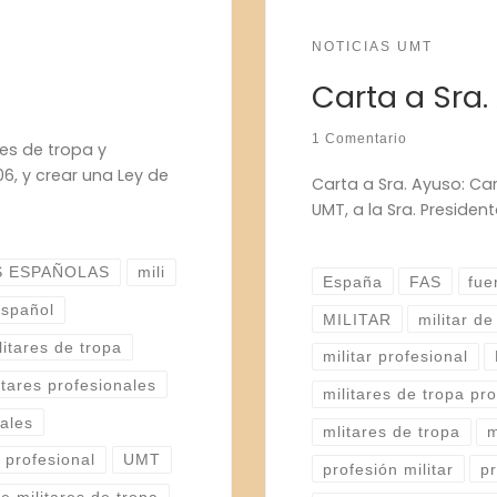
NOTICIAS UMT
Carta a Sra.
1 Comentario
res de tropa y
6, y crear una Ley de
Carta a Sra. Ayuso: Car
UMT, a la Sra. Preside
S ESPAÑOLAS
mili
España
FAS
fue
español
MILITAR
militar de
litares de tropa
militar profesional
itares profesionales
militares de tropa pr
nales
mlitares de tropa
m
profesional
UMT
profesión militar
pr