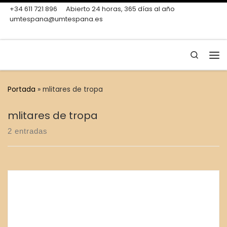
+34 611 721 896
Abierto 24 horas, 365 días al año
Skip to content
umtespana@umtespana.es
Search
Me
Portada
»
mlitares de tropa
mlitares de tropa
2 entradas