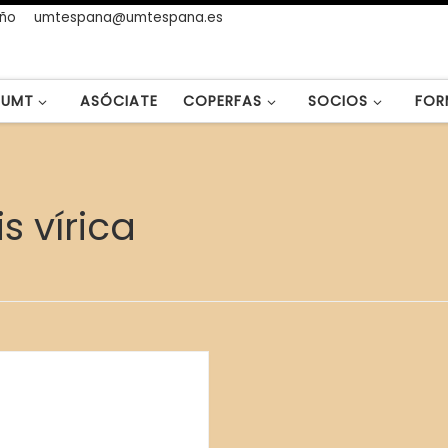
año
umtespana@umtespana.es
UMT
ASÓCIATE
COPERFAS
SOCIOS
FOR
s vírica