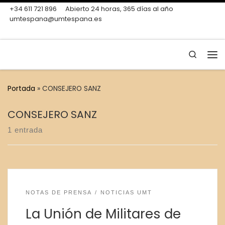
+34 611 721 896
Abierto 24 horas, 365 días al año
Skip to content
umtespana@umtespana.es
Search
Me
Portada
»
CONSEJERO SANZ
CONSEJERO SANZ
1 entrada
NOTAS DE PRENSA
NOTICIAS UMT
La Unión de Militares de