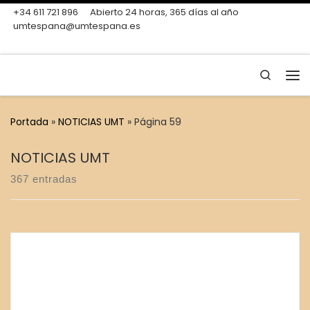
+34 611 721 896
Abierto 24 horas, 365 días al año
Skip to content
umtespana@umtespana.es
Search
Me
Portada
»
NOTICIAS UMT
»
Página 59
NOTICIAS UMT
367 entradas