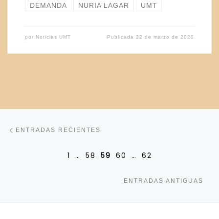
DEMANDA
NURIA LAGAR
UMT
por
Noticias UMT
Publicada
22 de marzo de 2020
Navegación de entradas
Entradas recientes
ENTRADAS RECIENTES
1
…
58
59
60
…
62
En
ENTRADAS ANTIGUAS