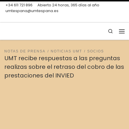
+34 611 721 896
Abierto 24 horas, 365 días al año
Skip to content
umtespana@umtespana.es
Search
Me
NOTAS DE PRENSA
NOTICIAS UMT
SOCIOS
UMT recibe respuestas a las preguntas
realizas sobre el retraso del cobro de las
prestaciones del INVIED