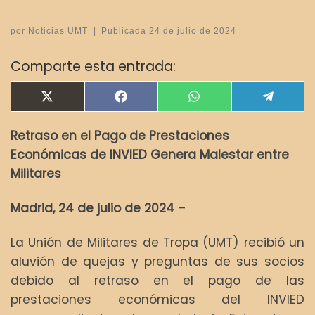
por
Noticias UMT
|
Publicada
24 de julio de 2024
Comparte esta entrada:
Compartir en
Compartir en
Compartir en
Compar
X
F
W
T
(
a
h
e
T
c
a
l
Retraso en el Pago de Prestaciones
w
e
t
e
i
b
s
g
Económicas de INVIED Genera Malestar entre
t
o
A
r
t
o
p
a
Militares
e
k
p
m
r
Madrid, 24 de julio de 2024
–
)
La Unión de Militares de Tropa (UMT) recibió un
aluvión de quejas y preguntas de sus socios
debido al retraso en el pago de las
prestaciones económicas del INVIED